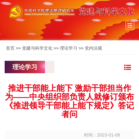
Togg
navi
首页
>>
党建与科学文化
>>
理论学习
>>
党内法规
理论学习
推进干部能上能下 激励干部担当作
为——中央组织部负责人就修订颁布
《推进领导干部能上能下规定》答记
者问
时间：2023-01-08