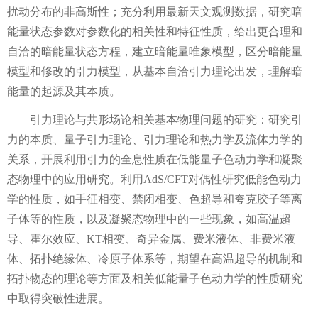
扰动分布的非高斯性；充分利用最新天文观测数据，研究暗
能量状态参数对参数化的相关性和特征性质，给出更合理和
自洽的暗能量状态方程，建立暗能量唯象模型，区分暗能量
模型和修改的引力模型，从基本自洽引力理论出发，理解暗
能量的起源及其本质。
引力理论与共形场论相关基本物理问题的研究：研究引
力的本质、量子引力理论、引力理论和热力学及流体力学的
关系，开展利用引力的全息性质在低能量子色动力学和凝聚
态物理中的应用研究。利用
AdS/CFT
对偶性研究低能色动力
学的性质，如手征相变、禁闭相变、色超导和夸克胶子等离
子体等的性质，以及凝聚态物理中的一些现象，如高温超
导、霍尔效应、
KT
相变、奇异金属、费米液体、非费米液
体、拓扑绝缘体、冷原子体系等，期望在高温超导的机制和
拓扑物态的理论等方面及相关低能量子色动力学的性质研究
中取得突破性进展。