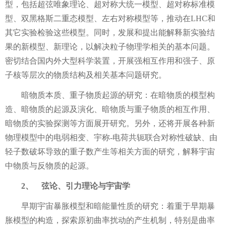
型，包括超弦唯象理论、超对称大统一模型、超对称标准模
型、双黑格斯二重态模型、左右对称模型等，推动在
LHC
和
其它实验检验这些模型。同时，发展和提出能解释新实验结
果的新模型、新理论，以解决粒子物理学相关的基本问题。
密切结合国内外大型科学装置，开展强相互作用和强子、原
子核等层次的物质结构及相关基本问题研究。
暗物质本质、重子物质起源
的研究：在暗物质的模型构
造、暗物质的起源及演化、暗物质与重子物质的相互作用、
暗物质的实验探测等方面展开研究。另外，还将开展各种新
物理模型中的电弱相变、宇称
-
电荷共轭联合对称性破缺、由
轻子数破坏导致的重子数产生等相关方面的研究，解释宇宙
中物质与反物质的起源。
2、
弦论、引力理论与宇宙学
早期宇宙暴胀模型和暗能量性质的研究：着重于早期暴
胀模型的构造，探索原初曲率扰动的产生机制，特别是曲率