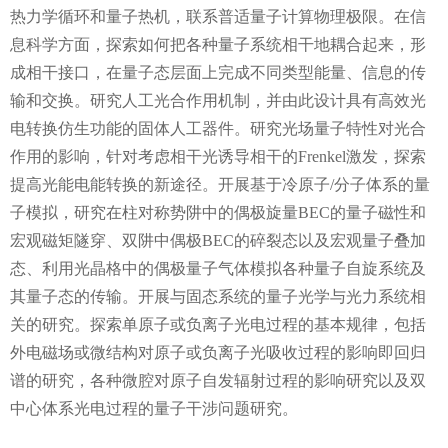
热力学循环和量子热机，联系普适量子计算物理极限。在信
息科学方面，探索如何把各种量子系统相干地耦合起来，形
成相干接口，在量子态层面上完成不同类型能量、信息的传
输和交换。研究人工光合作用机制，并由此设计具有高效光
电转换仿生功能的固体人工器件。研究光场量子特性对光合
作用的影响，针对考虑相干光诱导相干的
Frenkel
激发，探索
提高光能电能转换的新途径。开展基于冷原子
/
分子体系的量
子模拟，研究在柱对称势阱中的偶极旋量
BEC
的量子磁性和
宏观磁矩隧穿、双阱中偶极
BEC
的碎裂态以及宏观量子叠加
态、利用光晶格中的偶极量子气体模拟各种量子自旋系统及
其量子态的传输。开展与固态系统的量子光学与光力系统相
关的研究。探索单原子或负离子光电过程的基本规律，包括
外电磁场或微结构对原子或负离子光吸收过程的影响即回归
谱的研究，各种微腔对原子自发辐射过程的影响研究以及双
中心体系光电过程的量子干涉问题研究。