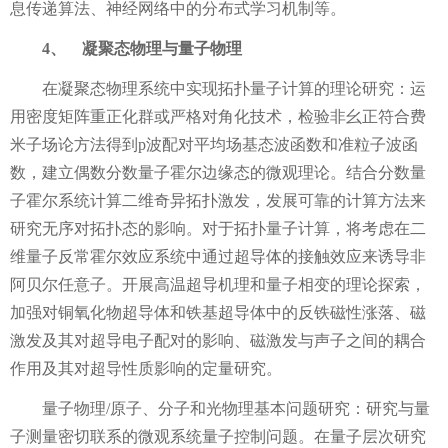
息传递算法、神经网络中的分布式学习机制等。
4、
凝聚态物理与量子物理
在凝聚态物理系统中实现拓扑量子计算的理论研究：运
用密度矩阵重正化群或严格对角化技术，检验非幺正符合费
米子场论方法得到
p
波配对平均场基态波函数和准粒子波函
数，建立偶数分数量子霍尔边缘态的微观理论。结合分数量
子霍尔系统计算二维奇异拓扑激发，发展可靠的计算方法来
研究无序对拓扑态的影响。对于拓扑量子计算，将考虑在二
维量子反常霍尔效应系统中通过超导体的接触效应来诱导非
阿贝尔任意子。开展高温超导机理和量子相变的理论探索，
加强对铜氧化物超导体和铁基超导体中的反铁磁性涨落、磁
激发及其对超导电子配对的影响、磁激发与声子之间的耦合
作用及其对超导性质影响的定量研究。
量子物理
/
原子、分子和光物理基本问题研究：研究与量
子测量密切联系的微观系统量子控制问题。在量子层次研究