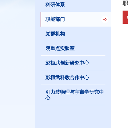
科研体系
职能部门
党群机构
1
2
院重点实验室
3
4
彭桓武创新研究中心
5
彭桓武科教合作中心
6
7
引力波物理与宇宙学研究中
心