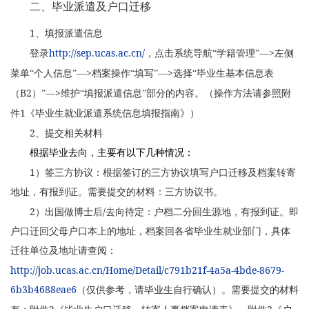
二、毕业派遣及户口迁移
1
、填报派遣信息
http://sep.ucas.ac.cn/
>
登录
，点击系统导航“学籍管理”—
左侧
>
>
菜单“个人信息”—
档案操作“填写”—
选择“毕业生基本信息表
B2
>
（
）”—
维护“填报派遣信息”部分的内容。（操作方法请参照附
1
件
《毕业生就业派遣系统信息填报指南》）
2
、提交相关材料
根据毕业去向，主要有以下几种情况：
1
）签三方协议：根据签订的三方协议填写户口迁移及档案转寄
地址，有报到证。需要提交的材料：
三方协议书。
2
/
）出国做博士后
去向待定：户档二分回生源地，有报到证。即
户口迁回父母户口本上的地址，档案回各省毕业生就业部门，具体
迁往单位及地址请查阅：
http://job.ucas.ac.cn/Home/Detail/c791b21f-4a5a-4bde-8679-
6b3b4688eae6
（仅供参考，请毕业生自行确认）。需要提交的材料