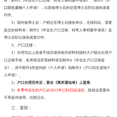
2
3
有：附件
《毕业生户口迁移、转寄人事档案申请表》、附件
《
户
口回生源地
个人申请》，出国做博士后的还需博士后职位接收函复
印件。
3
）国内做博士后：户档迁至博士后接收单位，无报到证。需要
2
提交的材料有：附件
《毕业生户口迁移、转寄人事档案申请表》及
博士后职位接收函复印件。
3
、户口迁移：
1
）办理完以上派遣手续后请持相关材料到国科大户籍办办理户
4
口迁移手续，各类情况所需材料请见附件
《毕业生户口迁移提
4
3
示》，其中附件
所提到的《个人申请》指附件
《户口回生源地个
人申请》。
2
）
户口办理完毕后，要在《离所通知单》上盖章
。
3
2015
1
6
）
冬季毕业生的户口从
年
月
日起冻结
，除就业需要外
不再提供借用，仅限迁出。
三、退宿：