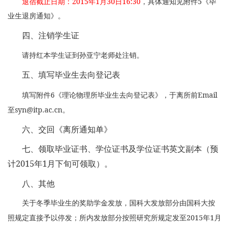
2015
1
30
16:30
5
退宿截止日期：
年
月
日
，具体通知见附件
《毕
业生退房通知》。
四、注销学生证
请持红本学生证到孙亚宁老师处注销。
五、填写毕业生去向登记表
6
Email
填写附件
《理论物理所毕业生去向登记表》，于离所前
syn@itp.ac.cn
至
。
六、交回《离所通知单》
七、领取毕业证书、学位证书及学位证书英文副本（预
2015
1
计
年
月下旬可领取）。
八、其他
关于冬季毕业生的奖助学金发放，国科大发放部分由国科大按
2015
1
照规定直接予以停发；所内发放部分按照研究所规定发至
年
月