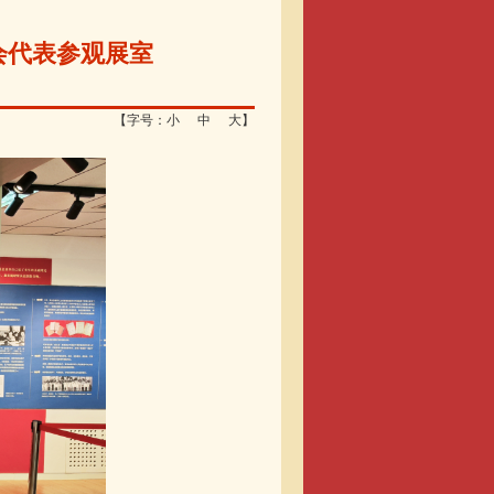
讨会代表参观展室
【字号：
小
中
大
】