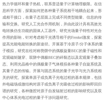
热力学循环和量子热机，联系普适量子计算物理极限。在信
息科学方面，探索如何把各种量子系统相干地耦合起来，形
成相干接口，在量子态层面上完成不同类型能量、信息的传
输和交换。研究人工光合作用机制，并由此设计具有高效光
电转换仿生功能的固体人工器件。研究光场量子特性对光合
作用的影响，针对考虑相干光诱导相干的
Frenkel
激发，探索
提高光能电能转换的新途径。开展基于冷原子
/
分子体系的量
子模拟，研究在柱对称势阱中的偶极旋量
BEC
的量子磁性和
宏观磁矩隧穿、双阱中偶极
BEC
的碎裂态以及宏观量子叠加
态、利用光晶格中的偶极量子气体模拟各种量子自旋系统及
其量子态的传输。开展与固态系统的量子光学与光力系统相
关的研究。探索单原子或负离子光电过程的基本规律，包括
外电磁场或微结构对原子或负离子光吸收过程的影响即回归
谱的研究，各种微腔对原子自发辐射过程的影响研究以及双
中心体系光电过程的量子干涉问题研究。