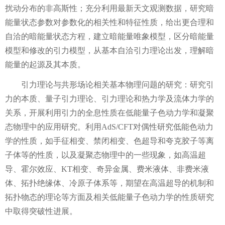
扰动分布的非高斯性；充分利用最新天文观测数据，研究暗
能量状态参数对参数化的相关性和特征性质，给出更合理和
自洽的暗能量状态方程，建立暗能量唯象模型，区分暗能量
模型和修改的引力模型，从基本自洽引力理论出发，理解暗
能量的起源及其本质。
引力理论与共形场论相关基本物理问题的研究：研究引
力的本质、量子引力理论、引力理论和热力学及流体力学的
关系，开展利用引力的全息性质在低能量子色动力学和凝聚
态物理中的应用研究。利用
AdS/CFT
对偶性研究低能色动力
学的性质，如手征相变、禁闭相变、色超导和夸克胶子等离
子体等的性质，以及凝聚态物理中的一些现象，如高温超
导、霍尔效应、
KT
相变、奇异金属、费米液体、非费米液
体、拓扑绝缘体、冷原子体系等，期望在高温超导的机制和
拓扑物态的理论等方面及相关低能量子色动力学的性质研究
中取得突破性进展。