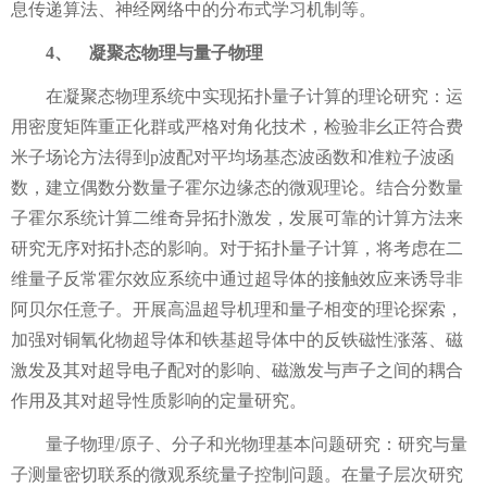
息传递算法、神经网络中的分布式学习机制等。
4、
凝聚态物理与量子物理
在凝聚态物理系统中实现拓扑量子计算的理论研究：运
用密度矩阵重正化群或严格对角化技术，检验非幺正符合费
米子场论方法得到
p
波配对平均场基态波函数和准粒子波函
数，建立偶数分数量子霍尔边缘态的微观理论。结合分数量
子霍尔系统计算二维奇异拓扑激发，发展可靠的计算方法来
研究无序对拓扑态的影响。对于拓扑量子计算，将考虑在二
维量子反常霍尔效应系统中通过超导体的接触效应来诱导非
阿贝尔任意子。开展高温超导机理和量子相变的理论探索，
加强对铜氧化物超导体和铁基超导体中的反铁磁性涨落、磁
激发及其对超导电子配对的影响、磁激发与声子之间的耦合
作用及其对超导性质影响的定量研究。
量子物理
/
原子、分子和光物理基本问题研究：研究与量
子测量密切联系的微观系统量子控制问题。在量子层次研究