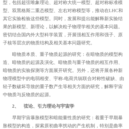
型，包括超弦唯象理论、超对称大统一模型、超对称标准模
型、双黑格斯二重态模型、左右对称模型等，推动在
LHC
和
其它实验检验这些模型。同时，发展和提出能解释新实验结
果的新模型、新理论，以解决粒子物理学相关的基本问题。
密切结合国内外大型科学装置，开展强相互作用和强子、原
子核等层次的物质结构及相关基本问题研究。
暗物质本质、重子物质起源
的研究：在暗物质的模型构
造、暗物质的起源及演化、暗物质与重子物质的相互作用、
暗物质的实验探测等方面展开研究。另外，还将开展各种新
物理模型中的电弱相变、宇称
-
电荷共轭联合对称性破缺、由
轻子数破坏导致的重子数产生等相关方面的研究，解释宇宙
中物质与反物质的起源。
2、
弦论、引力理论与宇宙学
早期宇宙暴胀模型和暗能量性质的研究：着重于早期暴
胀模型的构造，探索原初曲率扰动的产生机制，特别是曲率