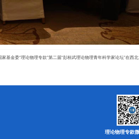
国家基金委“理论物理专款”第二届“彭桓武理论物理青年科学家论坛”在西
理论物理专款