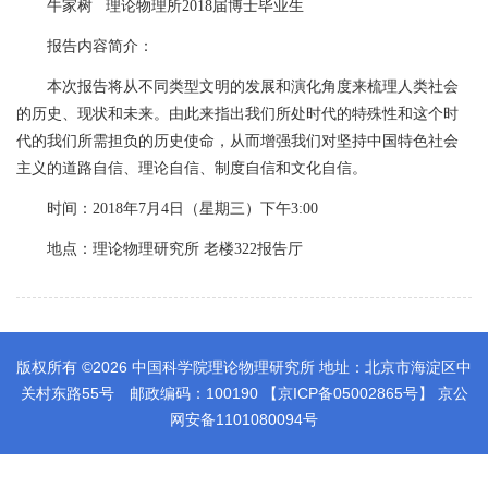
牛家树
理论物理所
2018
届博士毕业生
报告内容简介：
本次报告将从不同类型文明的发展和演化角度来梳理人类社会
的历史、现状和未来。由此来指出我们所处时代的特殊性和这个时
代的我们所需担负的历史使命，从而增强我们对坚持中国特色社会
主义的道路自信、理论自信、制度自信和文化自信。
时间：
2018
年
7
月
4
日（星期三）下午
3:00
地点：理论物理研究所 老楼
322
报告厅
版权所有 ©
2026 中国科学院理论物理研究所 地址：北京市海淀区中
关村东路55号 邮政编码：100190 【京ICP备05002865号】 京公
网安备1101080094号