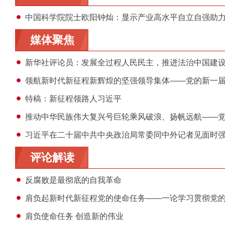
中国科学院院士欧阳钟灿：显示产业高水平自立自强助
媒体聚焦
新华社评论员：发展全过程人民民主，推进法治中国建
领航新时代新征程新辉煌的坚强领导集体——党的新一
特稿：新征程领路人习近平
推动中华民族伟大复兴号巨轮乘风破浪、扬帆远航——
习近平在二十届中共中央政治局常委同中外记者见面时强调
评论解读
反腐败是最彻底的自我革命
肩负起新时代新征程党的使命任务——一论学习贯彻党
肩负使命任务 创造新的伟业