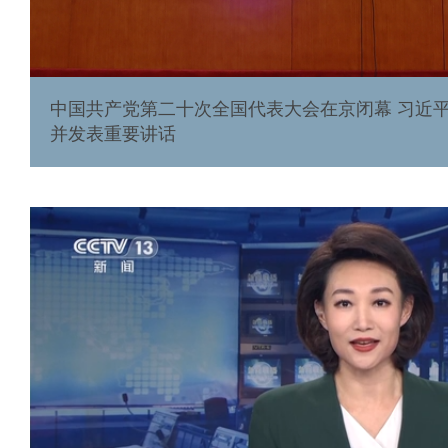
中国共产党第二十次全国代表大会在京闭幕 习近
并发表重要讲话