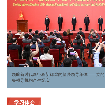
领航新时代新征程新辉煌的坚强领导集体——党的
央领导机构产生纪实
学习体会