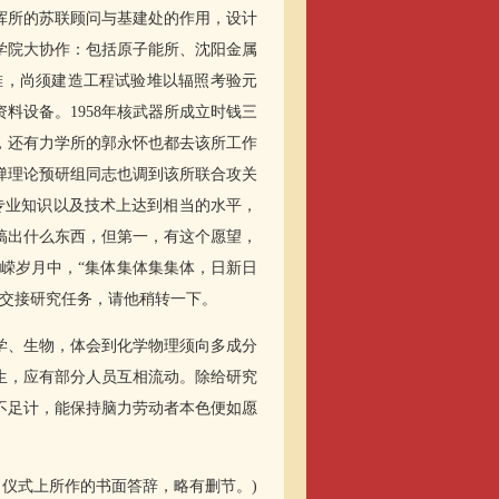
挥所的苏联顾问与基建处的作用，设计
学院大协作：包括原子能所、沈阳金属
堆，尚须建造工程试验堆以辐照考验元
料设备。1958年核武器所成立时钱三
昌，还有力学所的郭永怀也都去该所工作
氢弹理论预研组同志也调到该所联合攻关
专业知识以及技术上达到相当的水平，
搞出什么东西，但第一，有这个愿望，
峥嵘岁月中，“集体集体集集体，日新日
导交接研究任务，请他稍转一下。
学、生物，体会到化学物理须向多成分
生，应有部分人员互相流动。除给研究
不足计，能保持脑力劳动者本色便如愿
命名仪式上所作的书面答辞，略有删节。)