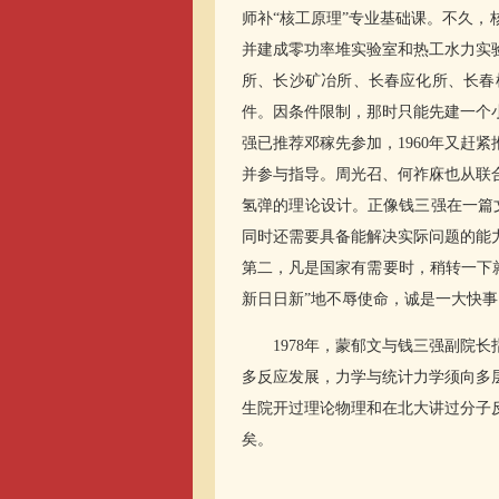
师补“核工原理”专业基础课。不久
并建成零功率堆实验室和热工水力实
所、长沙矿冶所、长春应化所、长春
件。因条件限制，那时只能先建一个小
强已推荐邓稼先参加，1960年又赶
并参与指导。周光召、何祚庥也从联合
氢弹的理论设计。正像钱三强在一篇
同时还需要具备能解决实际问题的能
第二，凡是国家有需要时，稍转一下就
新日日新”地不辱使命，诚是一大快
1978年，蒙郁文与钱三强副院长
多反应发展，力学与统计力学须向多
生院开过理论物理和在北大讲过分子
矣。