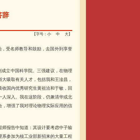
答辞
【字号：
小
中
大
】
，受名师教导和鼓励，去国外到享誉
策划成立中国科学院。三强建议，在物理
浙大吸取有关人才，包括我和王淦昌，
吸收国内优秀研究生黄祖洽和于敏，回
一人深入。我在这阶段，仍兼清华或北
合，增强了我对理论物理实际应用的信
工程师报告中知道：其设计要考虑中子输
理系参加为核工业部新招来的大量工程