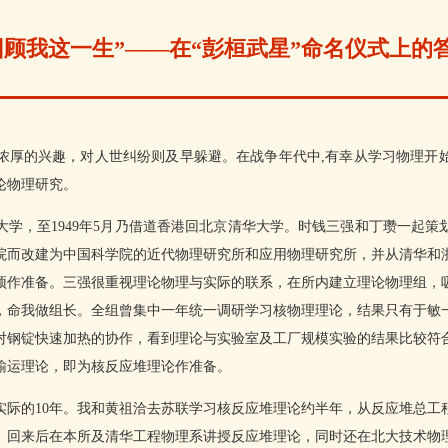
回顾我这一生”——在“彭桓武星”命名仪式上的
厚的兴趣，对人世纠纷则及早躲避。在战争年代中,有幸从学习物理开始
论物理研究。
学，至1949年5月乃借道香港回北京清华大学。时钱三强和丁瓒一起
院而改建为中国科学院的近代物理研究所和应用物理研究所，并从清华和
预作准备。三强很重视理论物理与实际的联系，在所内建立理论物理组，
，命我做组长。全组曾集中一年统一调研学习核物理理论，结果只有于敏
对钢锭快速加热的协作，看到理论与实验室及工厂规模实验的结果比较符
子输运理论，即为核反应堆理论作准备。
系实际的10年。我和黄祖洽去苏联学习核反应堆理论约半年，从反应堆总
。回来后在本所及清华工程物理系讲授反应堆理论，同时还在北大技术物