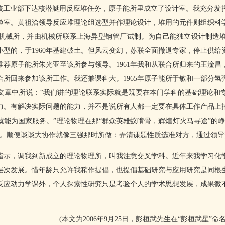
，核工业部下达核潜艇用反应堆任务，原子能所里成立了设计室。我充分发
验室。黄祖洽领导反应堆理论组选型并作理论设计，堆用的元件则组织科
机械所，并由机械所联系上海异型钢管厂试制。为自己能独立设计制造
型的，于1960年基建破土。但风云变幻，苏联全面撤退专家，停止供给资
紧推荐原子能所朱光亚至该所参与领导。1961年我和从联合所归来的王淦
所回来参加该所工作。我还兼课科大。1965年原子能所于敏和一部分
文章中所说：“我们讲的理论联系实际就是既要在本门学科的基础理论和
力。有解决实际问题的能力，并不是说所有人都一定要在具体工作产品上
能为国家服务。”理论物理在那“群众英雄蚁啃骨，辉煌灯火马寻途”的
事。顺便谈谈大协作就像三强那时所做：弄清课题性质选准对方，通过领
指示，调我到新成立的理论物理所，叫我注意交叉学科。近年来我学习化
层次发展。惜年龄只允许我稍作提倡，也提倡基础研究与应用研究是同根
反应动力学课外，个人探索性研究只是考验个人的学术思想发展，成果微
(本文为2006年9月25日，彭桓武先生在“彭桓武星”