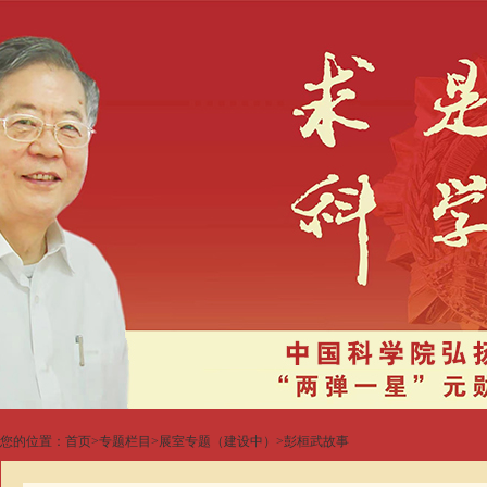
您的位置：
首页
>
专题栏目
>
展室专题（建设中）
>
彭桓武故事