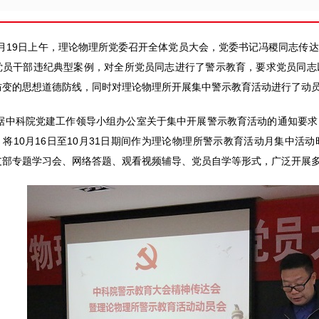
月
19
日上午，理论物理所党委召开全体党员大会，党委书记冯稷同志传达
党员干部违纪典型案例，对全所党员同志进行了警示教育，要求党员同志
防变的思想道德防线，同时对理论物理所开展集中警示教育活动进行了动
据中科院党建工作领导小组办公室关于集中开展警示教育活动的通知要求
，将
10
月
16
日至
10
月
31
日期间作为理论物理所警示教育活动月集中活动
支部专题学习会、网络答题、观看视频辅导、党员自学等形式，广泛开展