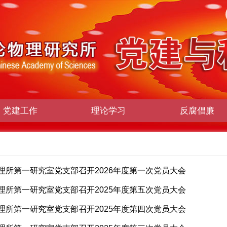
党建工作
理论学习
反腐倡廉
理所第一研究室党支部召开2026年度第一次党员大会
理所第一研究室党支部召开2025年度第五次党员大会
理所第一研究室党支部召开2025年度第四次党员大会