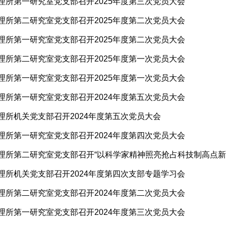
理所第一研究室党支部召开2025年度第三次党员大会
理所第二研究室党支部召开2025年度第二次党员大会
理所第一研究室党支部召开2025年度第二次党员大会
理所第二研究室党支部召开2025年度第一次党员大会
理所第一研究室党支部召开2025年度第一次党员大会
理所第一研究室党支部召开2024年度第五次党员大会
理所机关党支部召开2024年度第五次党员大会
理所第一研究室党支部召开2024年度第四次党员大会
理所第二研究室党支部召开“以科学家精神照亮抢占科技制高点新
理所机关党支部召开2024年度第四次支部专题学习会
理所第二研究室党支部召开2024年度第二次党员大会
理所第一研究室党支部召开2024年度第三次党员大会