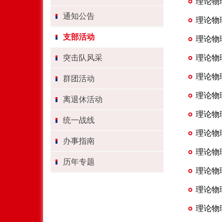
理论物
通知公告
理论物
支部活动
理论物
突击队风采
理论物
理论物
群团活动
理论物
离退休活动
理论物
统一战线
理论物
办事指南
理论物
历年专题
暨2...
理论物
理论物
理论物