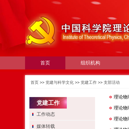
首页
组织机构
首页
>>
党建与科学文化
>>
党建工作
>>
支部活动
理论物
党建工作
理论物
工作动态
理论物
媒体转载