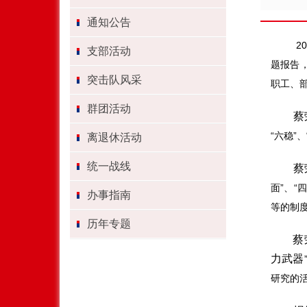
通知公告
2
支部活动
题报告
突击队风采
职工、
群团活动
蔡
“六稳”
离退休活动
统一战线
蔡
面”、
办事指南
等的制
历年专题
蔡
力武器
研究的