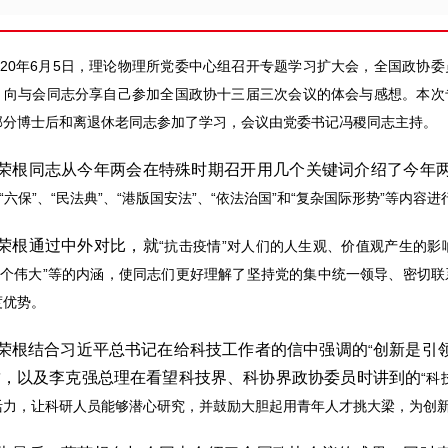
020年6月5日，理论物理所党委中心组召开专题学习扩大会，全国政协
，向与会同志分享自己参加全国政协十三届三次会议的体会与感想。本次
部分博士后和离退休老同志参加了学习，会议由党委书记冯稷同志主持。
荣根同志从今年两会在特殊时期召开用几个关键词介绍了今年
、“六保”、“民法典”、“港版国安法”、“依法治国”和“复杂国际形势”等内容
荣根通过中外对比，就
“抗击疫情”对人们的人生观、价值观产生的影
“四个伟大”等的内涵，使同志们更好理解了坚持党的集中统一领导、密切
度优势。
荣根结合习近平总书记在给科技工作者的信中强调的
创新是引
“
，以及李克强总理在看望科技界、科协界政协委员时讲到的
”
“科
活力，让科研人员能够潜心研究，并鼓励大胆起用青年人才挑大梁，为创