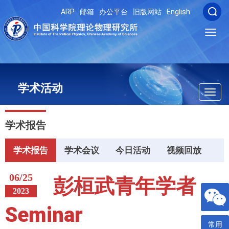
ARP
邮箱
办公平台
旧版网站
English
Toggl
navig
学术活动
Toggl
navig
学术报告
学术报告
学术会议
今日活动
视频回放
06/25
彭桓武青年学者
2023
Seminar
常用