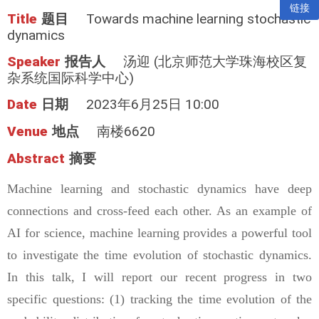
链接
Title
题目
Towards machine learning stochastic
dynamics
Speaker
报告人
汤迎 (北京师范大学珠海校区复
杂系统国际科学中心)
Date
日期
2023年6月25日 10:00
Venue
地点
南楼6620
Abstract
摘要
Machine learning and stochastic dynamics have deep
connections and cross-feed each other. As an example of
AI for science, machine learning provides a powerful tool
to investigate the time evolution of stochastic dynamics.
In this talk, I will report our recent progress in two
specific questions: (1) tracking the time evolution of the