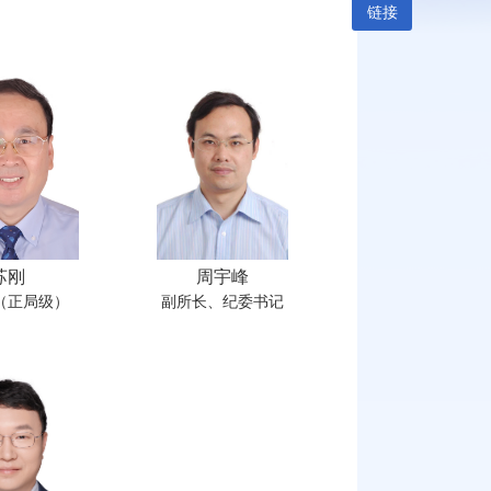
链接
苏刚
周宇峰
（正局级）
副所长、纪委书记