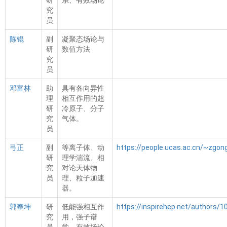
研
系、有效场论
究
员
陈锟
副
凝聚态场论与
研
数值方法
究
员
邓富林
助
具有各向异性
理
相互作用的超
研
冷原子、分子
究
气体。
员
弓正
副
等离子体、动
https://people.ucas.ac.cn/~zgon
研
理学湍流、相
究
对论天体物
员
理、粒子加速
器。
郭奉坤
研
低能强相互作
https://inspirehep.net/authors/
究
用，强子谱