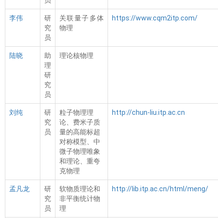
员
李伟
研
关联量子多体
https://www.cqm2itp.com/
究
物理
员
陆晓
助
理论核物理
理
研
究
员
刘纯
研
粒子物理理
http://chun-liu.itp.ac.cn
究
论、费米子质
员
量的高能标超
对称模型、中
微子物理唯象
和理论、重夸
克物理
孟凡龙
研
软物质理论和
http://lib.itp.ac.cn/html/meng/
究
非平衡统计物
员
理