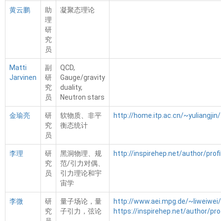
黄云鹏
助
凝聚态理论
理
研
究
员
Matti
副
QCD,
Jarvinen
研
Gauge/gravity
究
duality,
员
Neutron stars
金瑜亮
研
软物质、非平
http://home.itp.ac.cn/~yuliangjin/
究
衡态统计
员
李理
研
黑洞物理、规
http://inspirehep.net/author/profil
究
范/引力对偶、
员
引力理论和宇
宙学
李微
研
量子场论，量
http://www.aei.mpg.de/~liweiwei/
究
子引力，弦论
https://inspirehep.net/author/prof