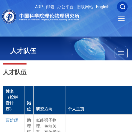
ARP
邮箱
办公平台
旧版网站
English
Toggl
navig
人才队伍
Toggl
navig
人才队伍
姓名
（按拼
音排
岗
序）
位
研究方向
个人主页
曹雄辉
助
低能强子物
理
理、色散关