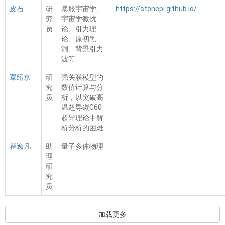
皮石
研
暴胀宇宙学、
https://stonepi.github.io/
究
宇宙学微扰
员
论、引力理
论、原初黑
洞、背景引力
波等
覃绍京
研
强关联模型的
究
数值计算与分
员
析，以突破高
温超导碳C60
超导理论中解
析分析的困难
瞿逸凡
助
量子多体物理
理
研
究
员
加载更多