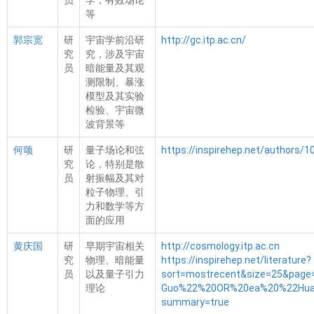
员
学，有效场论
等
郭宗宽
研
宇宙学前沿研
http://gc.itp.ac.cn/
究
究，涉及宇宙
员
暗能量及其观
测限制、暴涨
模型及其实验
检验、宇宙微
波背景等
何颂
研
量子场论和弦
https://inspirehep.net/authors/
究
论，特别是散
员
射振幅及其对
粒子物理、引
力和数学等方
面的应用
黄庆国
研
早期宇宙相关
http://cosmology.itp.ac.cn
究
物理、暗能量
https://inspirehep.net/literature?
员
以及量子引力
sort=mostrecent&size=25&pag
理论
Guo%22%20OR%20ea%20%22Huang
summary=true