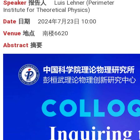
Speaker
报告人
Luis Lehner (Perimeter
Institute for Theoretical Physics)
Date
日期
2024年7月23日 10:00
Venue
地点
南楼6620
Abstract
摘要