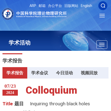
ARP
邮箱
办公平台
旧版网站
English
Toggl
navig
学术活动
Toggl
navig
学术报告
学术报告
学术会议
今日活动
视频回放
07/23
Colloquium
2024
Title
题目
Inquiring through black holes