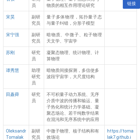
链接
员
物质的相互作用理论研究
宋昊
副研
量子多体物理，拓扑量子态
究员
与量子纠错，分形子模型
宋宁强
副研
暗物质、中微子、粒子物理
究员
天文学、宇宙学
苏刚
研究
凝聚态物理、统计物理、计
员
算物理
谭秀慧
助理
暗物质间接探测，多信使多
研究
波段宇宙学，大尺度结构
员
田矗舜
研究
不可积量子动力系统、无序
员
介质中波的传播和输运、量
子热化和统计力学基础、凝
聚态场论、若干纯数学结果
在混沌和无序系统中的应用
Oleksandr
副研
中微子物理、核子结构和有
https://toma
Tomalak
究员
效场论
lak7.github.i