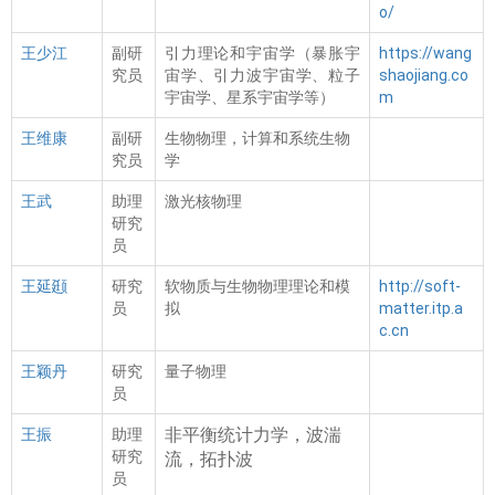
o/
王少江
副研
引力理论和宇宙学（暴胀宇
https://wang
究员
宙学、引力波宇宙学、粒子
shaojiang.co
宇宙学、星系宇宙学等）
m
王维康
副研
生物物理，计算和系统生物
究员
学
王武
助理
激光核物理
研究
员
王延颋
研究
软物质与生物物理理论和模
http://soft-
员
拟
matter.itp.a
c.cn
王颖丹
研究
量子物理
员
王振
助理
非平衡统计力学，波湍
研究
流，拓扑波
员