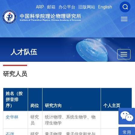
ARP
邮箱
办公平台
旧版网站
English
Toggl
navig
人才队伍
Toggl
navig
研究人员
姓名（按
拼音排
序）
岗位
研究方向
个人主页
史华林
研究
统计物理、系统生物学、物
员
理生物学
常用
石弢
研究
量子物理、量子信息和光与