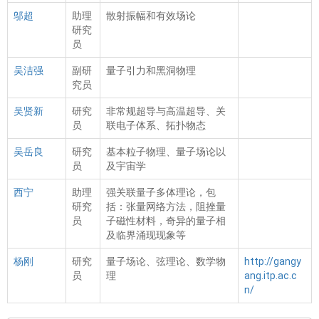
邬超
助理
散射振幅和有效场论
研究
员
吴洁强
副研
量子引力和黑洞物理
究员
吴贤新
研究
非常规超导与高温超导、关
员
联电子体系、拓扑物态
吴岳良
研究
基本粒子物理、量子场论以
员
及宇宙学
西宁
助理
强关联量子多体理论，包
研究
括：张量网络方法，阻挫量
员
子磁性材料，奇异的量子相
及临界涌现现象等
杨刚
研究
量子场论、弦理论、数学物
http://gangy
员
理
ang.itp.ac.c
n/