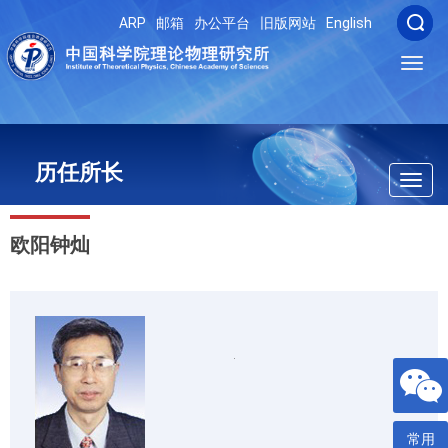
ARP
邮箱
办公平台
旧版网站
English
Toggl
navig
历任所长
Toggl
navig
欧阳钟灿
常用