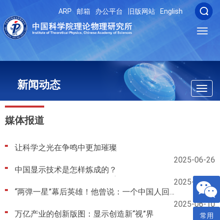
ARP
邮箱
办公平台
旧版网站
English
Toggl
navig
新闻动态
Toggl
navig
媒体报道
让科学之光在争鸣中更加璀璨
2025-06-26
中国显示技术是怎样炼成的？
2025-06-25
“两弹一星”幕后英雄！他曾说：一个中国人回国不需要理由！(视频）
2025-06-10
万亿产业的创新版图：显示创造新“视”界
常用