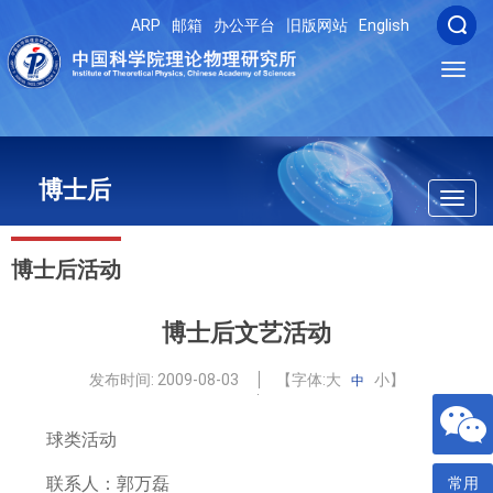
ARP
邮箱
办公平台
旧版网站
English
Toggl
navig
博士后
Toggl
navig
博士后活动
博士后文艺活动
发布时间:
2009-08-03
【字体:
大
小
】
中
球类活动
常用
联系人：郭万磊