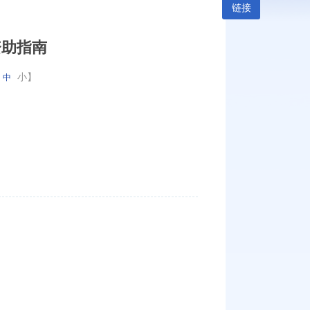
链接
资助指南
小
】
中