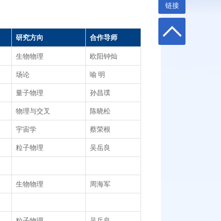
链接
研究方向
合作导师
生物物理
欧阳钟灿
场论
喻 明
量子物理
孙昌璞
物理与交叉
陈晓松
宇宙学
蔡荣根
粒子物理
吴岳良
生物物理
周海军
粒子物理
吴岳良