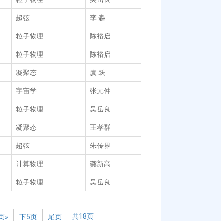
超弦
李 淼
粒子物理
陈裕启
粒子物理
陈裕启
凝聚态
虞 跃
宇宙学
张元仲
粒子物理
吴岳良
凝聚态
王孝群
超弦
朱传界
计算物理
龚新高
粒子物理
吴岳良
共18页
页»
下5页
尾页