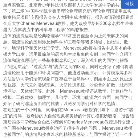
链接
重点实验室、北京青少年科技俱乐部和人民大学附属中学的共同努力
下，第二场“中国科学院卡弗里理论物理研究所/理论物理国家重点实
验室拓展项目”专题报告会在人大附中成功举行。报告邀请到美国霍普
金斯大学Charles Meneveau教授，他为该校早培班300余名师生带来
题为“流体湍流中的科学与工程学”的精彩报告。
流体的湍流运动是经典物理学中非常重要但至今为止尚未解决的问
题。湍流理论的应用涉及到科学和工程学等诸多领域，如物理、数
学、地球科学和天体物理学等。Meneveau教授在报告中从基本的牛
顿力学出发，运用最简单的语言和生动形象的实例，向同学们介绍了
流体和湍流理论的一些基本概念和定义，深入浅出的为同学们解释
了“稳定层流”、“过渡流”与“湍流”之间的区别。同时还介绍了如何将湍
流理论应用于能源和环境问题中。他通过动画演示、计算模拟等多种
方法告诉同学们湍流现象广泛存在于自然界中，例如水面上的昆虫运
动轨迹、大气云的漩涡现象、火箭推进系统、沙尘暴的扩散、城市环
境污染、天体物理等。此外， Meneveau教授还从数学、计算科学与
模拟、工程建模、物理学、几何学、环境与能源六个方面，向同学们
介绍了研究湍流所面临的挑战，以激发同学们对科学的热情。
在短短的一个小时里，同学们在Meneveau教授的引导下，遨游于“湍
流”的海洋，被奇妙的大自然现象和美妙的计算机模拟所吸引，报告结
束后很多同学都结合自己的理解和Charles Meneveau教授进行交流，
他们围在Meneveau教授身边问了很多有趣的问题， Meneveau 教授
也被同学们的热情和孜孜以求的精神所感染，与同学探讨了近一个小