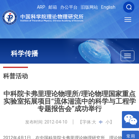
ARP
邮箱
办公平台
旧版网站
English
Toggl
navig
科学传播
Toggl
navig
科普活动
中科院卡弗里理论物理所/理论物理国家重点
实验室拓展项目“流体湍流中的科学与工程学
专题报告会”成功举行
发布时间:
2012-04-10
【字体:
大
小
】
中
常用
2012年4月1日，在中国科学院卡弗里理论物理研究所、理论物理国家