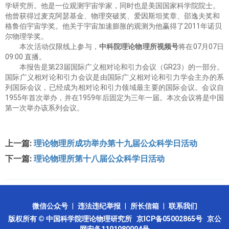
学研究所。他是一位观测宇宙学家，同时也是美国国家科学院院士。
他曾获得过麦克阿瑟基金、物理突破奖、爱因斯坦奖章、邵逸夫奖和
格鲁伯宇宙学奖。他关于宇宙加速膨胀的观测为他赢得了2011年诺贝
尔物理学奖。
本次活动仅限线上参与，
中科院理论物理所视频号
将在07月07日
09:00 直播。
本报告是第23届国际广义相对论和引力会议（GR23）的一部分。
国际广义相对论和引力会议是由国际广义相对论和引力学会主办的系
列国际会议，已经成为相对论和引力领域最主要的国际会议。会议自
1955年首次举办，并在1959年后固定为三年一届。本次会议将是中国
第一次举办该系列会议。
上一篇:
理论物理所成功举办第十九届公众科学日活动
下一篇:
理论物理所第十八届公众科学日活动
微信公众号
|
违法违纪举报
|
所长信箱
|
联系我们
版权所有 © 中国科学院理论物理研究所
京ICP备05002865号
京公
网安备1101080094号