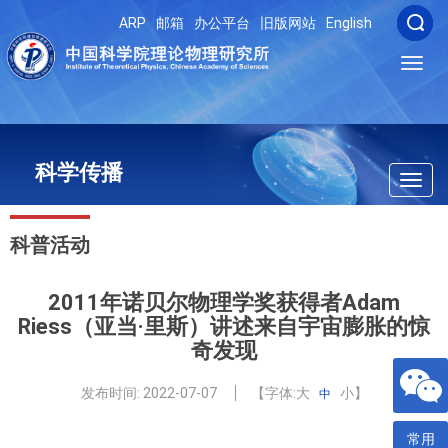
ARP
邮箱
办公平台
旧版网站
English
Toggl
navig
科学传播
Toggl
navig
科普活动
2011年诺贝尔物理学奖获得者Adam
Riess（亚当·里斯）讲述来自宇宙膨胀的惊
奇发现
发布时间:
2022-07-07
【字体:
大
小
】
中
常用