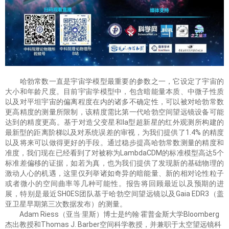
哈勃常数一直是宇宙学模型最重要的参数之一，它设定了宇宙的
大小和年龄尺度。目前宇宙学模型中，包含暗能量本质、中微子性质
以及对平坦宇宙的偏离程度在内的诸多不确定性，可以被对哈勃常数
更高精度的测量所限制，该精度需比第一代哈勃空间望远镜设备可能
达到的精度更高。基于对造父变星和Ia型超新星的红外观测所构建的
最新型的距离阶梯以及对系统误差的审视，为我们提供了1.4% 的精度
以及将来可以做得更好的手段。通过稳步提高哈勃常数测量的精度和
准度，我们现在已经看到了对被称为LambdaCDM的标准模型高达5个
标准差偏移的证据，如若为真，也为我们提供了发现新的基础物理的
激动人心的机遇，这里仅列举诸如奇异的暗能量、新的相对论性粒子
或者微小的空间曲率等几种可能性。报告将回顾最近以及预期的进
展，特别是最近SH0ES团队基于哈勃空间望远镜以及Gaia EDR3（盖
亚卫星早期第三次数据发布）的测量。
Adam Riess（亚当·里斯）博士是约翰·霍普金斯大学Bloomberg
杰出教授和Thomas J. Barber空间科学教授，并兼职于太空望远镜科