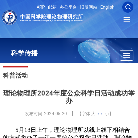
ARP
邮箱
办公平台
旧版网站
English
Toggl
navig
科学传播
Toggl
navig
科普活动
理论物理所2024年度公众科学日活动成功举
办
发布时间:
2024-05-20
【字体:
大
小
】
中
5月18日上午，理论物理所以线上线下相结合
的方式举办了一年一度的公众科学日活动。理论物