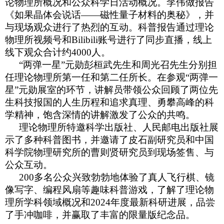
论物理所概况和公众科学日活动概况。李伟做报告
《如果晶体会说话——磁性量子材料的奥秘》，并
与现场观众进行了热烈的互动。科普报告通过理论
物理所视频号和Bilibili账号进行了同步直播，线上
线下观众合计约4000人。
“两弹一星”元勋彭桓武先生和周光召先生分别担
任理论物理所第一任和第二任所长。在参观“两弹一
星”元勋展室的环节，讲解员带领公众回顾了两位先
生科技报国的人生历程和追求真理、勇攀高峰的科
学精神，饱含深情的讲解激发了公众的共鸣。
理论物理所特邀科学出版社、人民邮电出版社展
示了多种科普图书，并邀请了皮石副研究员和中国
科学院物理研究所的曹则贤研究员到现场签售、与
公众互动。
200多名公众兴致勃勃地体验了真人飞行棋、镜
像写字、编程风扇等趣味科普游戏，了解了理论物
理所学科领域概况和2024年度最新科研进展，品尝
了手冲咖啡，并赢取了丰富的限量版纪念品。