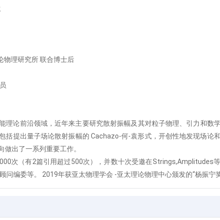
生
理论物理研究所 联合博士后
员
能理论前沿领域，近年来主要研究散射振幅及其对粒子物理、引力和数
括提出量子场论散射振幅的 Cachazo-何-袁形式，开创性地发现场
向做出了一系列重要工作。
00次（有2篇引用超过500次），并数十次受邀在Strings,Amplit
cs B顾问编委等。 2019年获亚太物理学会 -亚太理论物理中心颁发的“杨振宁