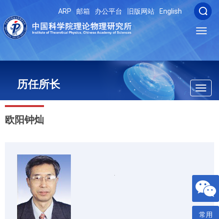
ARP
邮箱
办公平台
旧版网站
English
Toggl
navig
历任所长
Toggl
navig
欧阳钟灿
常用