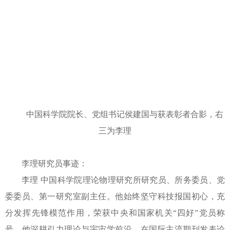
中国科学院院长、党组书记侯建国与获表彰者合影，右
三为李理
李理研究员事迹：
李理 中国科学院理论物理研究所研究员、所务委员、党
委委员、第一研究室副主任。
他始终坚守科技报国初心，充
分发挥先锋模范作用，荣获中央和国家机关“四好”党员称
号。他深耕引力理论与宇宙学前沿，在国际主流期刊发表论