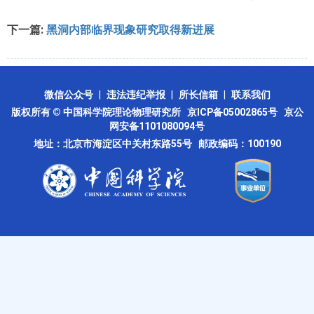
下一篇:
黑洞内部临界现象研究取得新进展
微信公众号
|
违法违纪举报
|
所长信箱
|
联系我们
版权所有 © 中国科学院理论物理研究所
京ICP备05002865号
京公
网安备1101080094号
地址：北京市海淀区中关村东路55号 邮政编码：100190