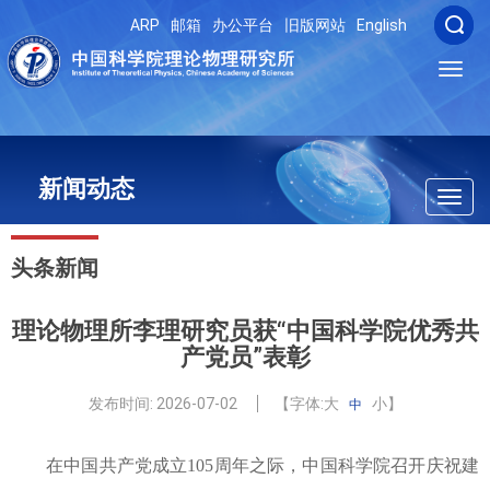
ARP
邮箱
办公平台
旧版网站
English
Toggl
navig
新闻动态
Toggl
navig
头条新闻
理论物理所李理研究员获“中国科学院优秀共
产党员”表彰
发布时间:
2026-07-02
【字体:
大
小
】
中
在中国共产党成立105周年之际，中国科学院召开庆祝建