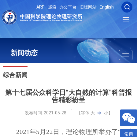
ARP
邮箱
办公平台
旧版网站
English
Toggl
navig
新闻动态
Toggl
navig
综合新闻
第十七届公众科学日“大自然的计算”科普报
告精彩纷呈
发布时间:
2021-05-28
【字体:
大
小
】
中
2021
年
5
月
22
日，理论物理所举办了“第十
常用