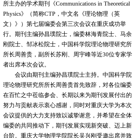
所主办的学术期刊《
Communications in Theoretical
Physics
》（简称
CTP
，中文名《理论物理（英
文）》）第七届编委会第三次会议在重庆成功举
行。期刊主编孙昌璞院士，编委林海青院士、马余
刚院士、邹冰松院士，中国科学院理论物理研究所
所长周善贵，副所长苏刚、周宇峰等近
30
位专家学
者出席本次会议。
会议由期刊主编孙昌璞院士主持。中国科学院
理论物理研究所所长周善贵首先致辞，对各位编委
在百忙之中莅临参会、长期以来为期刊发展付出的
努力与贡献表示衷心感谢，同时对重庆大学为本次
会议提供的大力支持致以诚挚谢意，并希望在全体
编委的共同推动下，期刊发展实现新突破、迈上新
台阶。重庆大学物理学院院长吴兴刚受邀出席并致