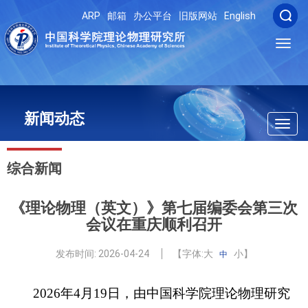
ARP
邮箱
办公平台
旧版网站
English
Toggl
navig
新闻动态
Toggl
navig
综合新闻
《理论物理（英文）》第七届编委会第三次
会议在重庆顺利召开
发布时间:
2026-04-24
【字体:
大
小
】
中
2026
年
4
月
19
日，由中国科学院理论物理研究