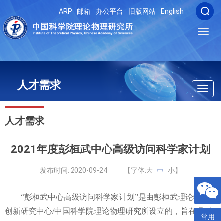
ARP
邮箱
办公平台
旧版网站
English
Toggl
navig
人才需求
Toggl
navig
人才需求
2021年度彭桓武中心高级访问科学家计划
发布时间:
2020-09-24
【字体:
大
小
】
中
“彭桓武中心高级访问科学家计划”是由彭桓武理论物理
创新研究中心
/
中国科学院理论物理研究所设立的，旨在吸引
常用