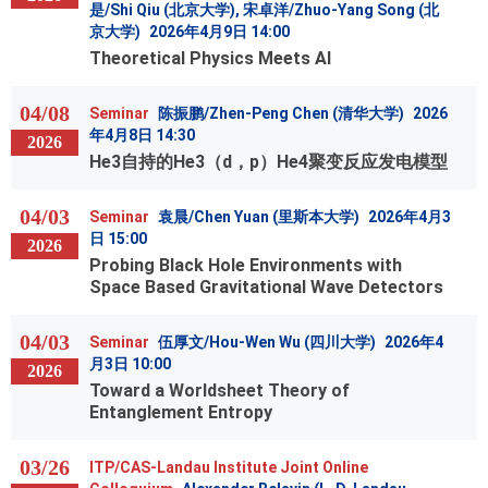
是/Shi Qiu (北京大学), 宋卓洋/Zhuo-Yang Song (北
京大学)
2026年4月9日 14:00
Theoretical Physics Meets AI
04/08
Seminar
陈振鹏/Zhen-Peng Chen (清华大学)
2026
年4月8日 14:30
2026
He3自持的He3（d，p）He4聚变反应发电模型
04/03
Seminar
袁晨/Chen Yuan (里斯本大学)
2026年4月3
日 15:00
2026
Probing Black Hole Environments with
Space Based Gravitational Wave Detectors
04/03
Seminar
伍厚文/Hou-Wen Wu (四川大学)
2026年4
月3日 10:00
2026
Toward a Worldsheet Theory of
Entanglement Entropy
03/26
ITP/CAS-Landau Institute Joint Online