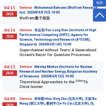
链接
04/15
Seminar
Mohammad Bahrami (Wolfram Research
Inc)
2026年4月15日 10:00
2026
Wolfram量子框架
04/14
Seminar
肖运龙/Yun-Long Xiao (Institute of High
Performance Computing (IHPC), Agency for
2026
Science, Technology and Research (A*STAR),
Singapore)
2026年4月14日 10:00
Superchannel without Tears: A Generalized
Occam's Razor for Quantum Processes
04/13
Seminar
Nikolay Minkov (Institute for Nuclear
Research and Nuclear Energy, Bulgarian Academy
2026
of Sciences)
2026年4月13日 10:00
229m
Theoretical Approaches to the
Th
Clock Isomer
04/09
Seminar
朱华星/Hua-Xing Zhu (北京大学), 王波/Bo
Wang (浙江大学), 蔡则宇/Ze-Yu Cai (北京大学), 仇
2026