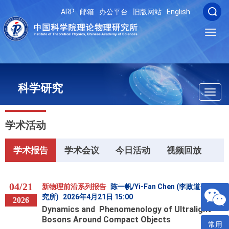
ARP
邮箱
办公平台
旧版网站
English
Toggl
navig
科学研究
Toggl
navig
学术活动
学术报告
学术会议
今日活动
视频回放
04/21
新物理前沿系列报告
陈一帆/Yi-Fan Chen (李政道研
究所)
2026年4月21日 15:00
2026
Dynamics and Phenomenology of Ultralight
Bosons Around Compact Objects
常用